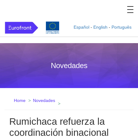
Español
-
English
-
Português
Novedades
Home
Novedades
Rumichaca refuerza la
coordinación binacional