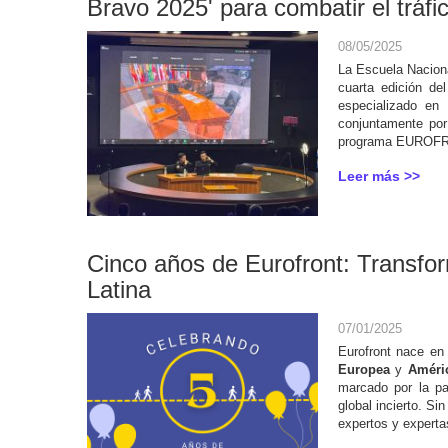
Bravo 2025' para combatir el tráfi
08/05/2025
La Escuela Naciona
cuarta edición del
especializado en 
conjuntamente por 
programa EUROFRON
Leer más >>
Cinco años de Eurofront: Transfor
Latina
07/01/2025
Eurofront nace en
Europea
y
Améri
marcado por la p
global incierto. S
expertos y experta